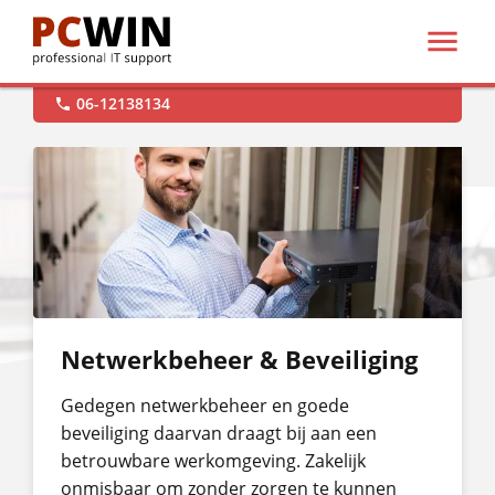

support@pcwin.nl

Hulp op afstand

06-12138134

Netwerkbeheer & Beveiliging
Gedegen netwerkbeheer en goede
beveiliging daarvan draagt bij aan een
betrouwbare werkomgeving. Zakelijk
onmisbaar om zonder zorgen te kunnen