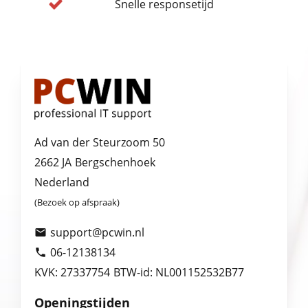
Snelle responsetijd
Ad van der Steurzoom 50
2662 JA
Bergschenhoek
Nederland
(Bezoek op afspraak)
support@pcwin.nl

06-12138134

KVK: 27337754
BTW-id: NL001152532B77
Openingstijden