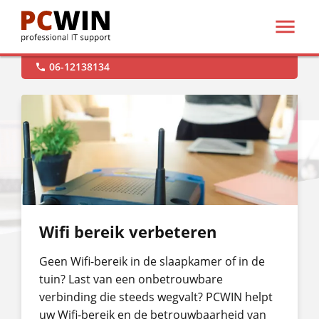

support@pcwin.nl

Hulp op afstand

06-12138134

Wifi bereik verbeteren
Geen Wifi-bereik in de slaapkamer of in de
tuin? Last van een onbetrouwbare
verbinding die steeds wegvalt? PCWIN helpt
uw Wifi-bereik en de betrouwbaarheid van