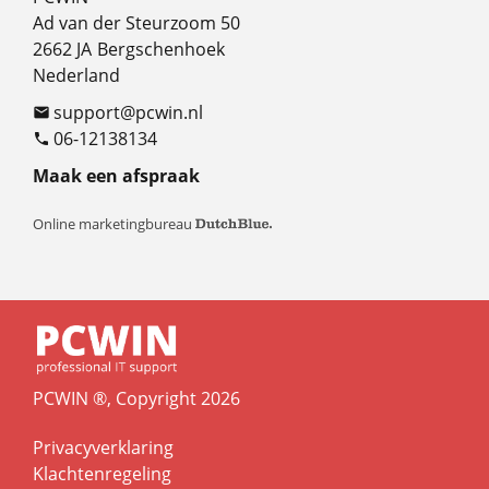
Ad van der Steurzoom 50
2662 JA
Bergschenhoek
Nederland
support@pcwin.nl

06-12138134

Maak een afspraak
Online marketingbureau
PCWIN ®, Copyright 2026
Privacyverklaring
Klachtenregeling