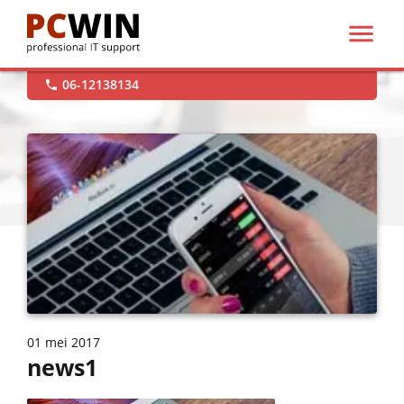

support@pcwin.nl

Hulp op afstand

06-12138134

01 mei 2017
news1