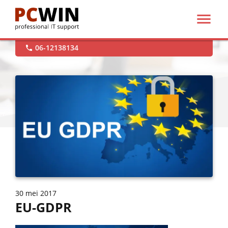

support@pcwin.nl

Hulp op afstand

06-12138134

30 mei 2017
EU-GDPR