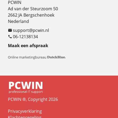
PCWIN
Ad van der Steurzoom 50
2662 JA
Bergschenhoek
Nederland
support@pcwin.nl

06-12138134

Maak een afspraak
Online marketingbureau
PCWIN ®, Copyright 2026
Privacyverklaring
Klachtenregeling